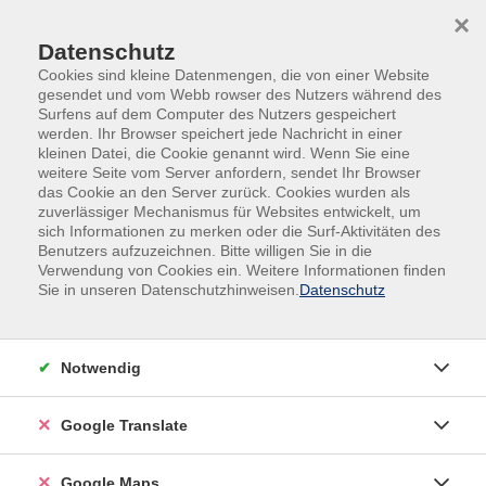
Skip to main content
Skip to page footer
×
Sitemap
Datenschutz
Cookies sind kleine Datenmengen, die von einer Website
News
gesendet und vom Webb rowser des Nutzers während des
Surfens auf dem Computer des Nutzers gespeichert
Kurs
werden. Ihr Browser speichert jede Nachricht in einer
Suche
kleinen Datei, die Cookie genannt wird. Wenn Sie eine
weitere Seite vom Server anfordern, sendet Ihr Browser
das Cookie an den Server zurück. Cookies wurden als
zuverlässiger Mechanismus für Websites entwickelt, um
sich Informationen zu merken oder die Surf-Aktivitäten des
Benutzers aufzuzeichnen. Bitte willigen Sie in die
Verwendung von Cookies ein. Weitere Informationen finden
Sie in unseren Datenschutzhinweisen.
Datenschutz
Notwendig
Google Translate
Google Maps