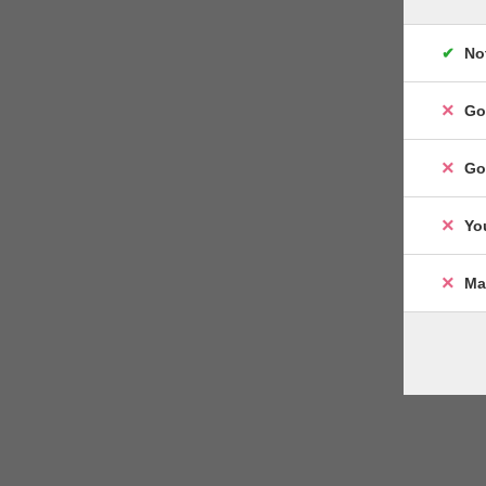
No
Go
Go
Yo
Ma