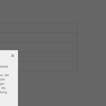
×
m Webb
ei, die
ndet
ger
 die
ndung