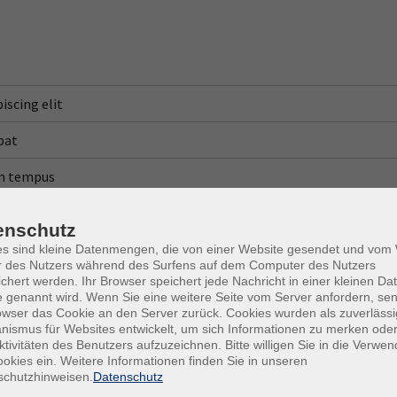
iscing elit
pat
tum tempus
ar ut a eros
enschutz
tum
es sind kleine Datenmengen, die von einer Website gesendet und vo
r des Nutzers während des Surfens auf dem Computer des Nutzers
chert werden. Ihr Browser speichert jede Nachricht in einer kleinen Dat
 genannt wird. Wenn Sie eine weitere Seite vom Server anfordern, se
owser das Cookie an den Server zurück. Cookies wurden als zuverlässi
ismus für Websites entwickelt, um sich Informationen zu merken oder
ktivitäten des Benutzers aufzuzeichnen. Bitte willigen Sie in die Verwe
okies ein. Weitere Informationen finden Sie in unseren
schutzhinweisen.
Datenschutz