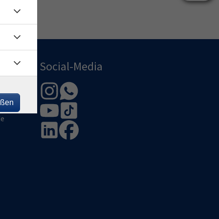
Social-Media
bH
eßen
de