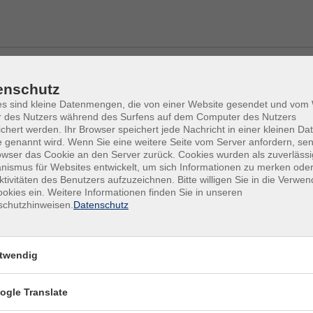
enschutz
es sind kleine Datenmengen, die von einer Website gesendet und vo
r des Nutzers während des Surfens auf dem Computer des Nutzers
chert werden. Ihr Browser speichert jede Nachricht in einer kleinen Dat
 genannt wird. Wenn Sie eine weitere Seite vom Server anfordern, se
owser das Cookie an den Server zurück. Cookies wurden als zuverlässi
ismus für Websites entwickelt, um sich Informationen zu merken oder
ktivitäten des Benutzers aufzuzeichnen. Bitte willigen Sie in die Verwe
okies ein. Weitere Informationen finden Sie in unseren
arkräfte für die
schutzhinweisen.
Datenschutz
rke Bau,
ler, Maler, SHK,
ro, Metall, Kfz
twendig
/d)
ogle Translate
 Informationen