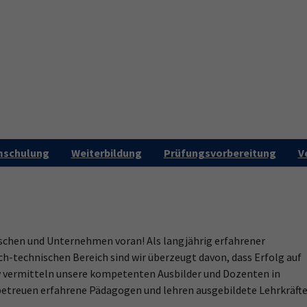
Startseite
Aktuelles
Über uns
Kar
Submen
schulung
Weiterbildung
Prüfungsvorbereitung
V
schen und Unternehmen voran! Als langjährig erfahrener
h-technischen Bereich sind wir überzeugt davon, dass Erfolg auf
 vermitteln unsere kompetenten Ausbilder und Dozenten in
 betreuen erfahrene Pädagogen und lehren ausgebildete Lehrkräft