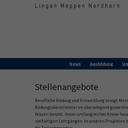
Skip to main content
Skip to page footer
News
Ausbildung
Um
Stellenangebote
Berufliche Bildung und Entwicklung bringt Men
Bildungsdienstleister im überwiegend gewerblic
Wissen beruht. Unser umfangreiches Know-how
vielfältigen Lehrgängen. In unseren Projekten
die Teilnehmenden.