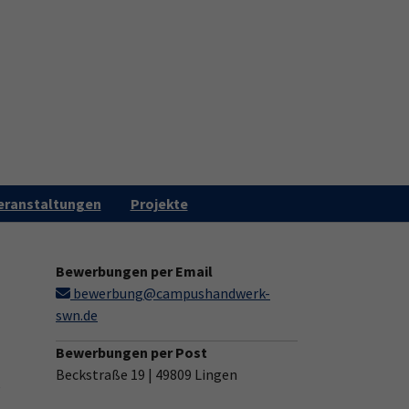
(current)
riere
Kontakt
Kreishandwerkerschaften
u for "Über uns"
Submenu for "Kreis
eranstaltungen
Projekte
Bewerbungen per Email
bewerbung@campushandwerk-
swn.de
Bewerbungen per Post
Beckstraße 19 | 49809 Lingen
e