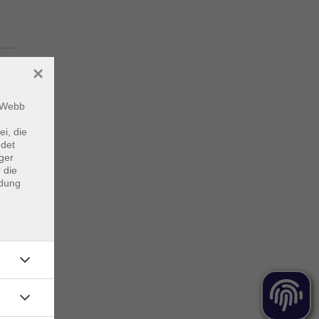
×
m Webb
ei, die
ndet
ger
 die
ndung