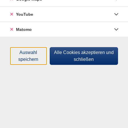
YouTube
Filter
Matomo
Dozenten*innen
Auswahl
Alle Cookies akzeptieren und
speichern
schließen
Zeitraum
nur buchbare
nur beginnende
Lehrgänge (
8
)
Loading...
Sortierung
Grundlehrgang Hydraulik