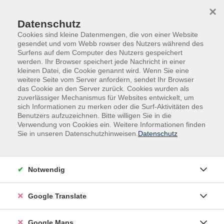
Skip to main content
Skip to page footer
×
Datenschutz
Cookies sind kleine Datenmengen, die von einer Website
gesendet und vom Webb rowser des Nutzers während des
Surfens auf dem Computer des Nutzers gespeichert
werden. Ihr Browser speichert jede Nachricht in einer
kleinen Datei, die Cookie genannt wird. Wenn Sie eine
weitere Seite vom Server anfordern, sendet Ihr Browser
das Cookie an den Server zurück. Cookies wurden als
zuverlässiger Mechanismus für Websites entwickelt, um
sich Informationen zu merken oder die Surf-Aktivitäten des
Benutzers aufzuzeichnen. Bitte willigen Sie in die
Verwendung von Cookies ein. Weitere Informationen finden
Sie in unseren Datenschutzhinweisen.
Datenschutz
Notwendig
Hydraulik / Pneumatik
Google Translate
Hier finden Sie alle Lehrgänge für die Bereiche Hydraulik
Google Maps
und Pneumatik.