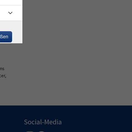
Sie
eßen
ins
ter,
Social-Media