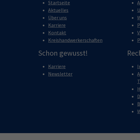
Startseite
A
Aktuelles
U
Über uns
W
Karriere
P
Kontakt
V
Kreishandwerkerschaften
P
Schon gewusst!
Rec
Karriere
I
Newsletter
A
T
H
D
B
W