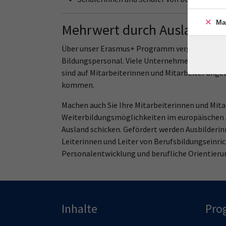
Ma
Mehrwert durch Auslandser
Über unser Erasmus+ Programm vergeben wir bu
Bildungspersonal. Viele Unternehmen nutzen ber
sind auf Mitarbeiterinnen und Mitarbeiter ange
kommen.
Machen auch Sie Ihre Mitarbeiterinnen und Mitarb
Weiterbildungsmöglichkeiten im europäischen A
Ausland schicken. Gefördert werden Ausbilderin
Leiterinnen und Leiter von Berufsbildungseinri
Personalentwicklung und berufliche Orientierun
Inhalte
Pro