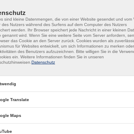
enschutz
es sind kleine Datenmengen, die von einer Website gesendet und vo
 moderne Arbeitswelt vor.
r des Nutzers während des Surfens auf dem Computer des Nutzers
chert werden. Ihr Browser speichert jede Nachricht in einer kleinen Dat
 genannt wird. Wenn Sie eine weitere Seite vom Server anfordern, se
undesweit Fördermittel an Auszubildende sowie Absolventinnen 
owser das Cookie an den Server zurück. Cookies wurden als zuverlässi
thalte erhalten die Azubis eine Förderung, die sich aus der Distan
ismus für Websites entwickelt, um sich Informationen zu merken oder
fent- halts (Aufenthaltskosten) ergibt. Für Ihren Betrieb entsteh
ktivitäten des Benutzers aufzuzeichnen. Bitte willigen Sie in die Verwe
okies ein. Weitere Informationen finden Sie in unseren
h dürfen bis zu 25% der Lehrzeit im Ausland verbracht werden. 10-
schutzhinweisen.
Datenschutz
twendig
ogle Translate
ngs- gängen nach Landes- und Bundesrecht (z.B. Meister/in, staat
 Absolventen dieser Bildungsgänge bis 12 Monate nach Abschluss
ogle Maps
tung, sofern der Bildungsgang auf eine Berufsausbildung
uTube
 Gymnasien