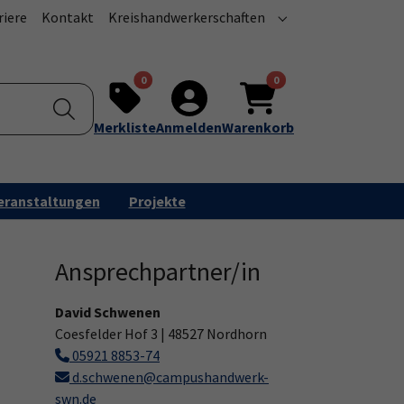
riere
Kontakt
Kreishandwerkerschaften
u for "Über uns"
Submenu for "Kreis
0
0
Merkliste
Anmelden
Warenkorb
eranstaltungen
Projekte
Ansprechpartner/in
David Schwenen
Coesfelder Hof 3 | 48527 Nordhorn
05921 8853-74
d.schwenen@campushandwerk-
swn.de