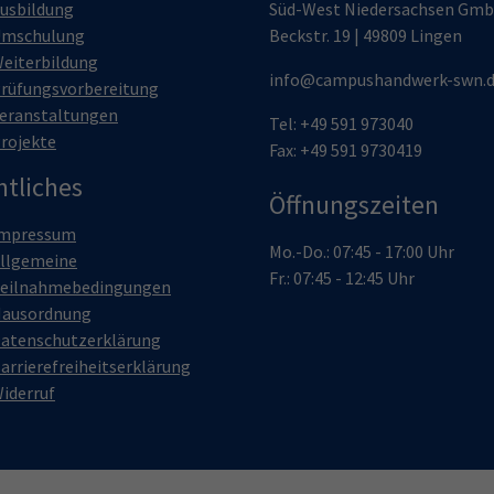
usbildung
Süd-West Niedersachsen Gm
mschulung
Beckstr. 19 | 49809 Lingen
eiterbildung
info@campushandwerk-swn.
rüfungsvorbereitung
eranstaltungen
Tel: +49 591 973040
rojekte
Fax: +49 591 9730419
htliches
Öffnungszeiten
mpressum
Mo.-Do.: 07:45 - 17:00 Uhr
llgemeine
Fr.: 07:45 - 12:45 Uhr
eilnahmebedingungen
ausordnung
atenschutzerklärung
arrierefreiheitserklärung
iderruf