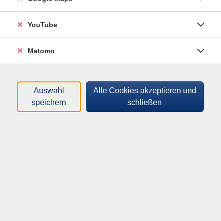
Filter
YouTube
Matomo
Dozenten*innen
Auswahl
Alle Cookies akzeptieren und
Zeitraum
speichern
schließen
nur buchbare
nur beginnende
Lehrgänge (
18
)
Loading...
Sortierung
Ausbildung zum/r Sicherheitsbeauftragten
Fortbildung