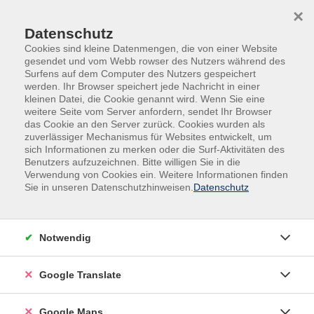
Skip to main content
Skip to page footer
×
Datenschutz
Cookies sind kleine Datenmengen, die von einer Website
gesendet und vom Webb rowser des Nutzers während des
Surfens auf dem Computer des Nutzers gespeichert
werden. Ihr Browser speichert jede Nachricht in einer
kleinen Datei, die Cookie genannt wird. Wenn Sie eine
weitere Seite vom Server anfordern, sendet Ihr Browser
das Cookie an den Server zurück. Cookies wurden als
zuverlässiger Mechanismus für Websites entwickelt, um
sich Informationen zu merken oder die Surf-Aktivitäten des
Benutzers aufzuzeichnen. Bitte willigen Sie in die
Verwendung von Cookies ein. Weitere Informationen finden
Sie in unseren Datenschutzhinweisen.
Datenschutz
Notwendig
Bereichsübergreifend
Google Translate
Hier finden Sie alle bereichsübergreifenden Lehrgänge.
Google Maps