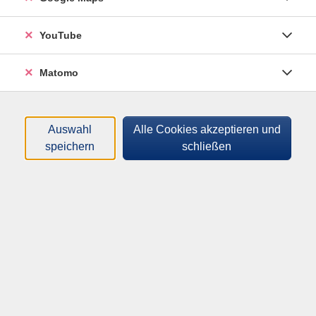
YouTube
Filter
Matomo
Dozenten*innen
Auswahl
Alle Cookies akzeptieren und
speichern
schließen
Zeitraum
nur buchbare
nur beginnende
Loading...
Lehrgänge (
14
)
Sortierung
Grundlagen der Elektrotechnik für