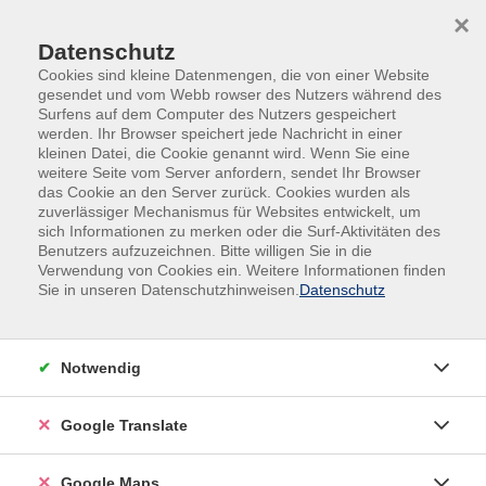
Skip to main content
Skip to page footer
×
Datenschutz
Cookies sind kleine Datenmengen, die von einer Website
gesendet und vom Webb rowser des Nutzers während des
Surfens auf dem Computer des Nutzers gespeichert
werden. Ihr Browser speichert jede Nachricht in einer
kleinen Datei, die Cookie genannt wird. Wenn Sie eine
weitere Seite vom Server anfordern, sendet Ihr Browser
das Cookie an den Server zurück. Cookies wurden als
zuverlässiger Mechanismus für Websites entwickelt, um
sich Informationen zu merken oder die Surf-Aktivitäten des
Benutzers aufzuzeichnen. Bitte willigen Sie in die
Verwendung von Cookies ein. Weitere Informationen finden
Sie in unseren Datenschutzhinweisen.
Datenschutz
Notwendig
Elektro
Google Translate
Hier finden Sie alle Lehrgänge für den Bereich
Google Maps
Elektrotechnik.