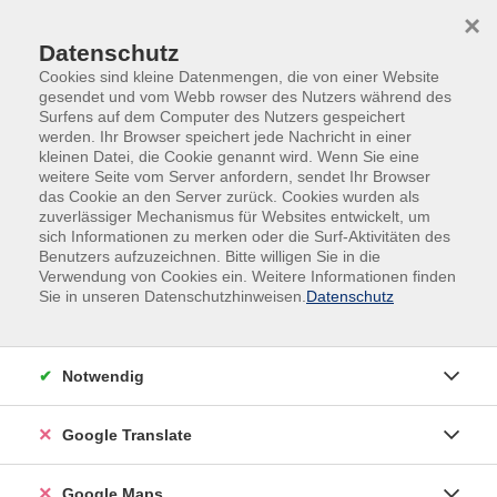
Skip to main content
Skip to page footer
×
Datenschutz
Cookies sind kleine Datenmengen, die von einer Website
gesendet und vom Webb rowser des Nutzers während des
Surfens auf dem Computer des Nutzers gespeichert
werden. Ihr Browser speichert jede Nachricht in einer
kleinen Datei, die Cookie genannt wird. Wenn Sie eine
weitere Seite vom Server anfordern, sendet Ihr Browser
das Cookie an den Server zurück. Cookies wurden als
zuverlässiger Mechanismus für Websites entwickelt, um
sich Informationen zu merken oder die Surf-Aktivitäten des
Benutzers aufzuzeichnen. Bitte willigen Sie in die
Verwendung von Cookies ein. Weitere Informationen finden
Sie in unseren Datenschutzhinweisen.
Datenschutz
Notwendig
Büro
Google Translate
Hier finden Sie alle Lehrgänge für den Bereich Büro.
Google Maps