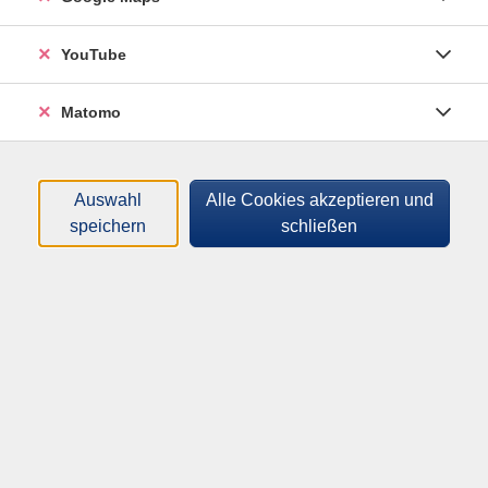
Filter
YouTube
Matomo
Dozenten*innen
Zeitraum
Auswahl
Alle Cookies akzeptieren und
speichern
schließen
nur buchbare
nur beginnende
Loading...
Lehrgänge (
2
)
Sortierung
Kommunikationstraining für Auszubildende
054