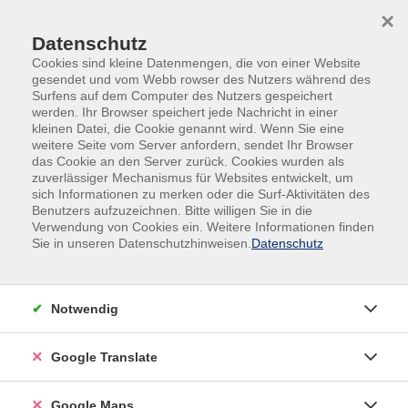
Skip to main content
Skip to page footer
×
Datenschutz
Cookies sind kleine Datenmengen, die von einer Website
gesendet und vom Webb rowser des Nutzers während des
Surfens auf dem Computer des Nutzers gespeichert
werden. Ihr Browser speichert jede Nachricht in einer
kleinen Datei, die Cookie genannt wird. Wenn Sie eine
weitere Seite vom Server anfordern, sendet Ihr Browser
das Cookie an den Server zurück. Cookies wurden als
zuverlässiger Mechanismus für Websites entwickelt, um
sich Informationen zu merken oder die Surf-Aktivitäten des
Benutzers aufzuzeichnen. Bitte willigen Sie in die
Verwendung von Cookies ein. Weitere Informationen finden
Sie in unseren Datenschutzhinweisen.
Datenschutz
Notwendig
Projektbeschreibung
Google Translate
Das Handwerk ist das Rückgrat unserer Wirtschaft – doch
viele kleine Betriebe stehen vor digitalen
Google Maps