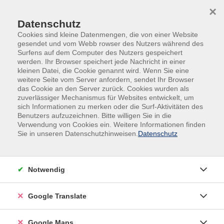
Skip to main content
Skip to page footer
×
Datenschutz
Cookies sind kleine Datenmengen, die von einer Website
gesendet und vom Webb rowser des Nutzers während des
Surfens auf dem Computer des Nutzers gespeichert
werden. Ihr Browser speichert jede Nachricht in einer
kleinen Datei, die Cookie genannt wird. Wenn Sie eine
weitere Seite vom Server anfordern, sendet Ihr Browser
das Cookie an den Server zurück. Cookies wurden als
zuverlässiger Mechanismus für Websites entwickelt, um
sich Informationen zu merken oder die Surf-Aktivitäten des
Benutzers aufzuzeichnen. Bitte willigen Sie in die
Verwendung von Cookies ein. Weitere Informationen finden
Sie in unseren Datenschutzhinweisen.
Datenschutz
Notwendig
Metall
Google Translate
Hier finden Sie alle Lehrgänge für den Bereich Metall.
Google Maps