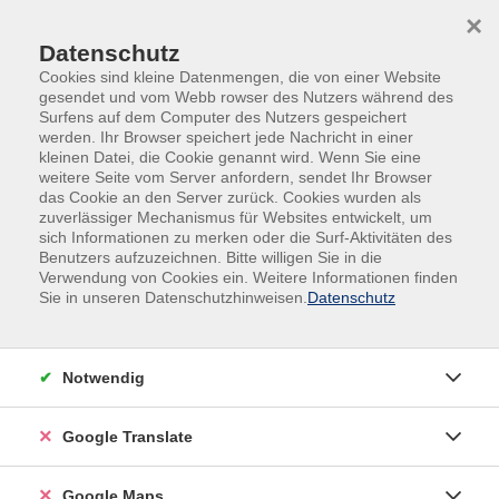
Skip to main content
Skip to page footer
×
Datenschutz
Cookies sind kleine Datenmengen, die von einer Website
gesendet und vom Webb rowser des Nutzers während des
Surfens auf dem Computer des Nutzers gespeichert
werden. Ihr Browser speichert jede Nachricht in einer
kleinen Datei, die Cookie genannt wird. Wenn Sie eine
weitere Seite vom Server anfordern, sendet Ihr Browser
das Cookie an den Server zurück. Cookies wurden als
zuverlässiger Mechanismus für Websites entwickelt, um
sich Informationen zu merken oder die Surf-Aktivitäten des
Prüfungsvorbereitung
Benutzers aufzuzeichnen. Bitte willigen Sie in die
Verwendung von Cookies ein. Weitere Informationen finden
PV Industriemechaniker/in Teil 2
Sie in unseren Datenschutzhinweisen.
Datenschutz
Zur Vorbereitung auf die theoretische Prüfung bieten
wir eine speziell auf die Ausbildung zum/zur
Notwendig
Industriemechaniker/in abgestimmte Intensivphase
an. In diesen vier Tagen werden alle
Google Translate
prüfungsrelevanten Themen angesprochen, die
Prüfungssituation wird u.a. durch Testprüfungen (z.B.
unter Einsatz von Prüfungsbögen der Vorjahre)
Google Maps