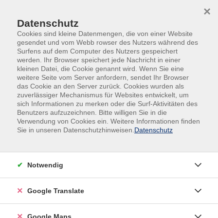
Skip to main content
Skip to page footer
×
Datenschutz
Cookies sind kleine Datenmengen, die von einer Website
gesendet und vom Webb rowser des Nutzers während des
Surfens auf dem Computer des Nutzers gespeichert
werden. Ihr Browser speichert jede Nachricht in einer
kleinen Datei, die Cookie genannt wird. Wenn Sie eine
weitere Seite vom Server anfordern, sendet Ihr Browser
das Cookie an den Server zurück. Cookies wurden als
zuverlässiger Mechanismus für Websites entwickelt, um
sich Informationen zu merken oder die Surf-Aktivitäten des
Bereichsübergreifend
Benutzers aufzuzeichnen. Bitte willigen Sie in die
Verwendung von Cookies ein. Weitere Informationen finden
Nachschulungen für Elektrofachkräfte
Sie in unseren Datenschutzhinweisen.
Datenschutz
für festgelegte Tätigkeiten
Fortbildung
Notwendig
Elektrofachkräfte für festgelegte Tätigkeiten
übernehmen im Betrieb Aufgaben, für die ansonsten
Google Translate
ein Elektriker bestellt werden müsste. Um die
Qualifikation der Elektrofachkraft für festgelegte
Google Maps