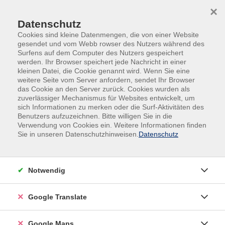
Skip to main content
Skip to page footer
×
Datenschutz
Cookies sind kleine Datenmengen, die von einer Website
gesendet und vom Webb rowser des Nutzers während des
Surfens auf dem Computer des Nutzers gespeichert
werden. Ihr Browser speichert jede Nachricht in einer
kleinen Datei, die Cookie genannt wird. Wenn Sie eine
weitere Seite vom Server anfordern, sendet Ihr Browser
das Cookie an den Server zurück. Cookies wurden als
zuverlässiger Mechanismus für Websites entwickelt, um
sich Informationen zu merken oder die Surf-Aktivitäten des
Elektro
Benutzers aufzuzeichnen. Bitte willigen Sie in die
Verwendung von Cookies ein. Weitere Informationen finden
Steuerungstechnik - alle Module
Sie in unseren Datenschutzhinweisen.
Datenschutz
Ausbildungsbegleitung
Steuerungstechnik für Auszubildende vermittelt die
Notwendig
grundlegenden Kenntnisse und Fertigkeiten im
Umgang mit pneumatischen und hydraulischen
Google Translate
Systemen, wie sie in modernen
Produktionsumgebungen im täglichen Einsatz sind.
Im Lehrgang wird auch intensiv auf elektrotechnische
Google Maps