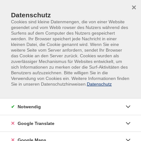
Skip to main content
Skip to page footer
×
Datenschutz
Cookies sind kleine Datenmengen, die von einer Website
gesendet und vom Webb rowser des Nutzers während des
Surfens auf dem Computer des Nutzers gespeichert
werden. Ihr Browser speichert jede Nachricht in einer
kleinen Datei, die Cookie genannt wird. Wenn Sie eine
weitere Seite vom Server anfordern, sendet Ihr Browser
das Cookie an den Server zurück. Cookies wurden als
zuverlässiger Mechanismus für Websites entwickelt, um
sich Informationen zu merken oder die Surf-Aktivitäten des
Prüfungsvorbereitung
Benutzers aufzuzeichnen. Bitte willigen Sie in die
Verwendung von Cookies ein. Weitere Informationen finden
PV Elektroniker/in für
Sie in unseren Datenschutzhinweisen.
Datenschutz
Automatisierungstechnik Teil 1
Vorbereitung auf Teil 1 der Abschlußprüfung
in Theorie und Praxis
Notwendig
Die Auszubildenden werden durch unsere Ausbilder in
Google Translate
der Praxis und Theorie optimal auf die
Abschlussprüfung (Teil 1) für Elektroniker/innen für
Google Maps