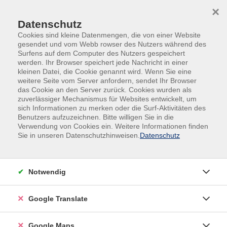
Skip to main content
Skip to page footer
×
Datenschutz
Cookies sind kleine Datenmengen, die von einer Website
gesendet und vom Webb rowser des Nutzers während des
Surfens auf dem Computer des Nutzers gespeichert
werden. Ihr Browser speichert jede Nachricht in einer
kleinen Datei, die Cookie genannt wird. Wenn Sie eine
weitere Seite vom Server anfordern, sendet Ihr Browser
das Cookie an den Server zurück. Cookies wurden als
zuverlässiger Mechanismus für Websites entwickelt, um
sich Informationen zu merken oder die Surf-Aktivitäten des
Prüfungsvorbereitung
Benutzers aufzuzeichnen. Bitte willigen Sie in die
Verwendung von Cookies ein. Weitere Informationen finden
PV Industriemechaniker/in Teil 2
Sie in unseren Datenschutzhinweisen.
Datenschutz
Zur Vorbereitung auf die theoretische Prüfung bieten
wir eine speziell auf die Ausbildung zum/zur
Notwendig
Industriemechaniker/in abgestimmte Intensivphase
an. In diesen vier Tagen werden alle
Google Translate
prüfungsrelevanten Themen angesprochen, die
Prüfungssituation wird u.a. durch Testprüfungen (z.B.
unter Einsatz von Prüfungsbögen der Vorjahre)
Google Maps