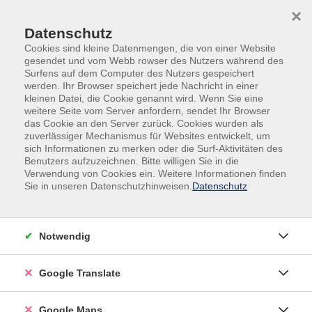
Skip to main content
Skip to page footer
×
Datenschutz
Cookies sind kleine Datenmengen, die von einer Website
gesendet und vom Webb rowser des Nutzers während des
Surfens auf dem Computer des Nutzers gespeichert
werden. Ihr Browser speichert jede Nachricht in einer
kleinen Datei, die Cookie genannt wird. Wenn Sie eine
weitere Seite vom Server anfordern, sendet Ihr Browser
das Cookie an den Server zurück. Cookies wurden als
zuverlässiger Mechanismus für Websites entwickelt, um
sich Informationen zu merken oder die Surf-Aktivitäten des
Weiterbildung
Benutzers aufzuzeichnen. Bitte willigen Sie in die
Verwendung von Cookies ein. Weitere Informationen finden
Hartlöten von Kupferrohren
Sie in unseren Datenschutzhinweisen.
Datenschutz
Hartlöten ist eine spezielle Art des Lötens und gehört
zu den Fertigungsverfahren. Es ist ein Fügeverfahren
Notwendig
mit Hartlot als Zusatzwerkstoff zur stoffschlüssigen
Verbindung metallischer Werkstücke. Die
Google Translate
Löttemperatur liegt über 450 °C. Als Lote kommen
beim Hartlöten von Kupfer meist Legierungen (z. B.
silber- und phosphorhaltige Lote) zum Einsatz, die
Google Maps