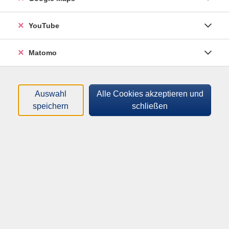
zum einen einen günstigen Schmelzpunkt aufweisen
und zum anderen Metallbestandteile enthalten, die
YouTube
eine gute Verbindung mit den Werkstücken
ermöglichen.
Matomo
Haupteinsatzzwecke des Hartlötens dürfte nach wie
vor in der Kalt- und Warmwasserinstallation mit
Kupferrohren und in der Kältetechnik liegen.
Auswahl
Alle Cookies akzeptieren und
Kupferrohre können mit Messing- oder mit Kupfer-
speichern
schließen
Phosphor-Lot verbunden werden.
Im angebotenen Lehrgang wird zum Hartlöten das
Autogenschweißverfahren eingesetzt.
Lehrgangsinhalte
Sicherheitsbelehrung
Einrichten des Autogenschweißgeräts
Arbeitstechniken des Hartlötens