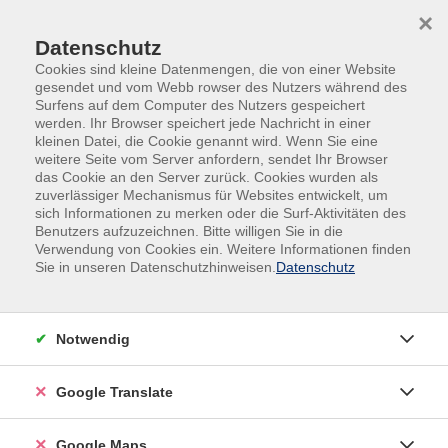
Skip to main content
Skip to page footer
×
Datenschutz
Cookies sind kleine Datenmengen, die von einer Website
gesendet und vom Webb rowser des Nutzers während des
Surfens auf dem Computer des Nutzers gespeichert
werden. Ihr Browser speichert jede Nachricht in einer
kleinen Datei, die Cookie genannt wird. Wenn Sie eine
weitere Seite vom Server anfordern, sendet Ihr Browser
das Cookie an den Server zurück. Cookies wurden als
zuverlässiger Mechanismus für Websites entwickelt, um
sich Informationen zu merken oder die Surf-Aktivitäten des
Weiterbildung
Benutzers aufzuzeichnen. Bitte willigen Sie in die
Verwendung von Cookies ein. Weitere Informationen finden
Zerstörungsfreie Prüfung von
Sie in unseren Datenschutzhinweisen.
Datenschutz
Schweißnähten (ZfP) VT 1+2
VT (Sichtprüfung Stufe 1 und 2) – Schulung
und Prüfung nach EN ISO 9712
Notwendig
Die Sichtprüfung ist üblicherweise allen
Google Translate
weiterführenden Prüfverfahren wie Eindringprüfung
(PT) oder Magnetpulverprüfung (MT) voranzustellen.
Google Maps